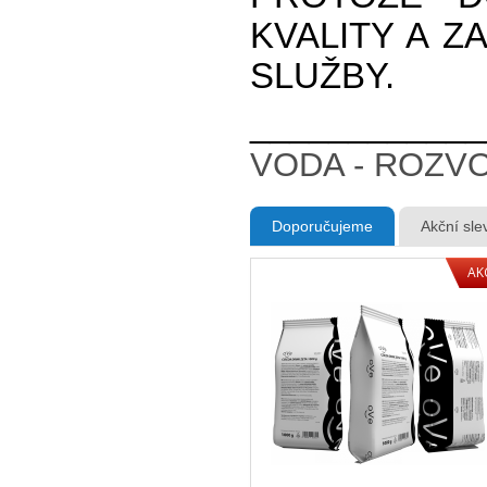
KVALITY A Z
SLUŽBY.
____________
VODA - ROZVO
Doporučujeme
Akční sle
AK