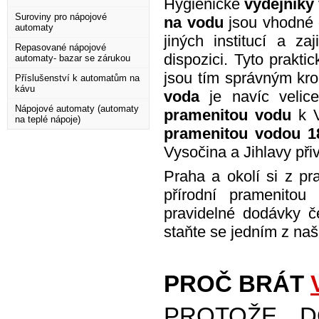
Hygienické
výdejníky
Suroviny pro nápojové
na vodu
jsou vhodné d
automaty
jiných institucí a za
Repasované nápojové
dispozici. Tyto prakt
automaty- bazar se zárukou
jsou tím správným kr
Příslušenství k automatům na
kávu
voda
je navíc velic
Nápojové automaty (automaty
pramenitou vodu
k V
na teplé nápoje)
pramenitou vodou 1
Vysočina a Jihlavy př
Praha a okolí si z pr
přírodní pramenito
pravidelné dodávky č
staňte se jedním z na
PROČ BRÁT
PROTOŽE D