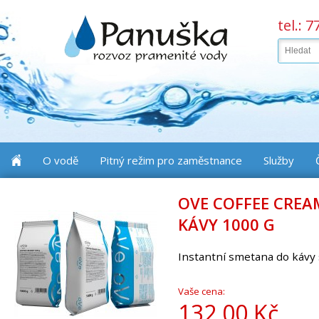
tel.: 
O vodě
Pitný režim pro zaměstnance
Služby
OVE COFFEE CRE
KÁVY 1000 G
Instantní smetana do kávy s
Vaše cena:
132,00 Kč