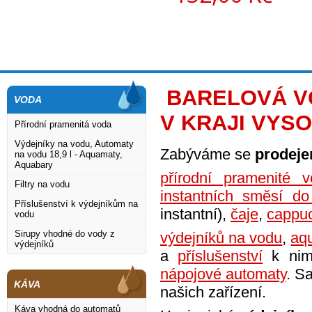
BARELOVÁ VO
VODA
V KRAJI VYS
Přírodní pramenitá voda
Výdejníky na vodu, Automaty
Zabýváme se
prodej
na vodu 18,9 l - Aquamaty,
Aquabary
přírodní pramenité v
Filtry na vodu
instantních směsí d
Příslušenství k výdejníkům na
instantní),
čaje
,
cappu
vodu
Sirupy vhodné do vody z
výdejníků na vodu
,
aq
výdejníků
a
příslušenství
k nim
nápojové automaty
. S
KÁVA
našich zařízení.
Káva vhodná do automatů