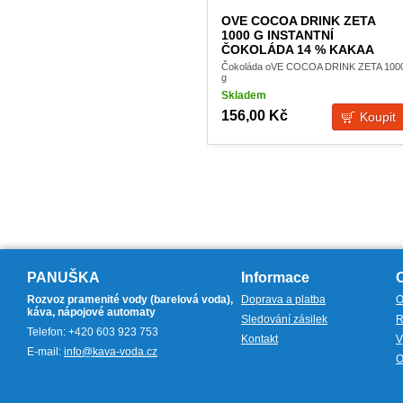
OVE COCOA DRINK ZETA
1000 G INSTANTNÍ
ČOKOLÁDA 14 % KAKAA
Čokoláda oVE COCOA DRINK ZETA 100
g
Skladem
156,00 Kč
PANUŠKA
Informace
Rozvoz pramenité vody (barelová voda),
Doprava a platba
O
káva, nápojové automaty
Sledování zásilek
R
Telefon: +420 603 923 753
Kontakt
V
E-mail:
info@kava-voda.cz
O